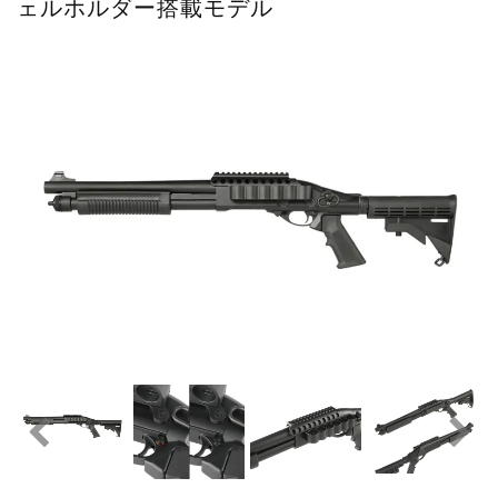
ェルホルダー搭載モデル
お知らせ
2025.11.27
発送について...
お知らせ
2025.8.29
GMailご利用のお客様へ...
お知らせ
2025.8.28
ちょっと面白い電動416修理...