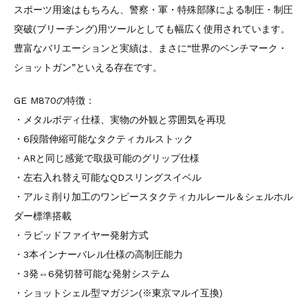
スポーツ用途はもちろん、警察・軍・特殊部隊による制圧・制圧
突破(ブリーチング)用ツールとしても幅広く使用されています。
豊富なバリエーションと実績は、まさに“世界のベンチマーク・
ショットガン”といえる存在です。
GE M870の特徴：
・メタルボディ仕様、実物の外観と雰囲気を再現
・6段階伸縮可能なタクティカルストック
・ARと同じ感覚で取扱可能のグリップ仕様
・左右入れ替え可能なQDスリングスイベル
・アルミ削り加工のワンピースタクティカルレール＆シェルホル
ダー標準搭載
・ラピッドファイヤー発射方式
・3本インナーバレル仕様の高制圧能力
・3発⇔6発切替可能な発射システム
・ショットシェル型マガジン(※東京マルイ互換)