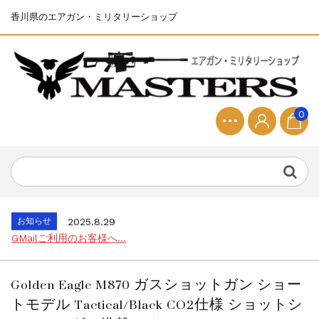
香川県のエアガン・ミリタリーショップ
0
お知らせ
2025.8.28
ちょっと面白い電動416修理...
お知らせ
2026.8.4
S&T SKS-45 調整...
お知らせ
2025.11.27
発送について...
お知らせ
2025.8.29
GMailご利用のお客様へ...
お知らせ
2025.8.28
ちょっと面白い電動416修理...
Golden Eagle M870 ガスショットガン ショー
お知らせ
2026.8.4
トモデル Tactical/Black CO2仕様 ショットシ
S&T SKS-45 調整...