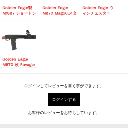
Golden Eagle製
Golden Eagle
Golden Eagle ウ
M1887 ショートシ
M870 Magpulスタ
ィンチェスター
ョットガン ガス
イル ガスショット
M1887 ライブカー
(リアルウッド)
ガン エクステンド
ト式 ガスショット
Tacticalモデル ガ
ガン
スガン ショットガ
Silver/RealWood
ン
ガスガン ショット
ガン
Golden Eagle
M870 改 Ravager
A.T.P. Series ガス
ショットガン ブリ
ーチャー
ログインしてレビューを書く事ができます。
Black/RealWood
ログインする
お客様のレビューをお待ちしています。