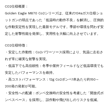
CO2仕様概要：
Golden Eagle M870 Co2シリーズは、従来の134aガス仕様ショ
ットガンの弱点であった「低温時の動作不良」を解消し、圧倒的
な作動安定性を実現した最新モデルです。季節や環境を問わず安
定した射撃性能を発揮し、実用性を大幅に向上させています。
CO2仕様特徴：
・安定した作動性：Co2パワーソース採用により、気温に左右さ
れず常に確実な射撃を実現。
・低温下でも高信頼性：冬季や屋外フィールドなど低温環境でも
安定したパフォーマンスを維持。
・高コストパフォーマンス：12g Co2ボンベ1本あたり約150～
200発の発射が可能。
・安全性への配慮：ボンベ交換時の安全性を考慮した「開放式ボ
ンベスペース」を採用し、誤作動や飛び出しのリスクを低減。