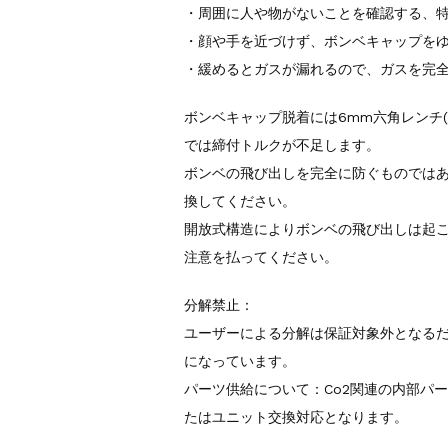
・周囲に人や物がないことを確認する、
・顔や手を近づけず、ボンベキャップを
・緩めるとガスが漏れるので、ガスを完
ボンベキャップ脱着には6mm六角レンチ
では締付トルクが不足します。
ボンベの飛び出しを完全に防ぐものでは
換してください。
開放式構造によりボンベの飛び出しは起
注意を払ってください。
分解禁止：
ユーザーによる分解は保証対象外となる
になっています。
パーツ供給について：Co2関連の内部パ
たはユニット交換対応となります。