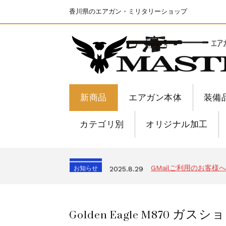
香川県のエアガン・ミリタリーショップ
新商品
エアガン本体
装備
カテゴリ別
オリジナル加工
ちょっと面白い電動41
お知らせ
2025.8.28
S&T SKS-45 調整
お知らせ
2026.8.4
発送について
お知らせ
2025.11.27
GMailご利用のお客様へ
お知らせ
2025.8.29
ちょっと面白い電動41
お知らせ
2025.8.28
S&T SKS-45 調整
お知らせ
2026.8.4
Golden Eagle M870 ガス
発送について
お知らせ
2025.11.27
GMailご利用のお客様へ
お知らせ
2025.8.29