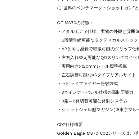
に“世界のベンチマーク・ショットガン”
GE M870の特徴：
・メタルボディ仕様、実物の外観と雰囲
・6段階伸縮可能なタクティカルストック
・ARと同じ感覚で取扱可能のグリップ仕
・左右入れ替え可能なQDスリングスイベ
・実用向きの20mmレール標準搭載
・左右調整可能なXSタイプリアルサイト
・ラピッドファイヤー発射方式
・3本インナーバレル仕様の高制圧能力
・3発⇔6発切替可能な発射システム
・ショットシェル型マガジン(※東京マル
CO2仕様概要：
Golden Eagle M870 Co2シリー