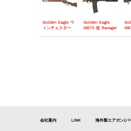
シェルホルダー搭
載モデル
Golden Eagle ウ
Golden Eagle
Gol
ィンチェスター
M870 改 Ravager
M8
M1887 ライブカー
A.T.P. Series ガス
A.T
ト式 ガスショット
ショットガン ブリ
シ
ガン
ーチャー
Silver/RealWood
Black/RealWood
ガスガン ショット
ガン
会社案内
LINK
海外製エアガン(パ