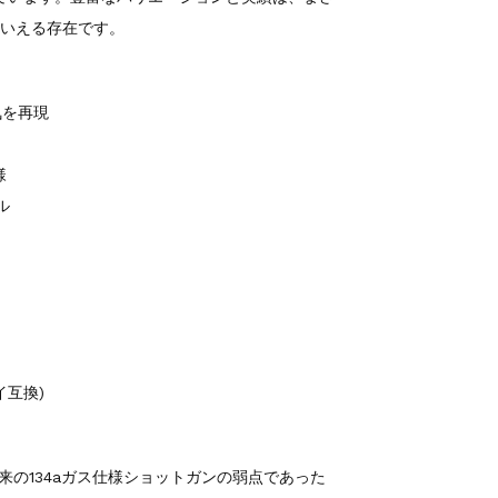
といえる存在です。
気を再現
様
ル
イ互換)
ズは、従来の134aガス仕様ショットガンの弱点であった