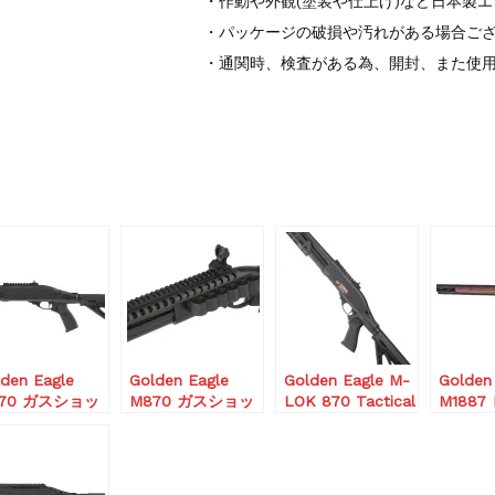
・作動や外観(塗装や仕上げ)など日本製
・パッケージの破損や汚れがある場合ご
・通関時、検査がある為、開封、また使
den Eagle
Golden Eagle
Golden Eagle M-
Golden
70 ガスショッ
M870 ガスショッ
LOK 870 Tactical
M188
ガン ブリーチャ
トガン
Gas Shotgun
ットガ
actical/Black
Tactical/Black シ
(リアル
2仕様
ョットシェルホル
ダー搭載ロングレ