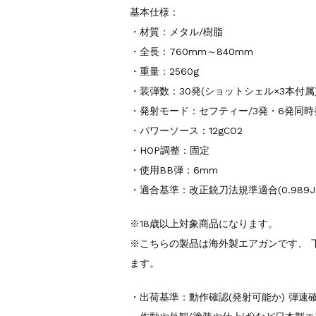
基本仕様：
・材質：メタル/樹脂
・全長：760mm～840mm
・重量：2560g
・装弾数：30発(ショットシェル×3本付属
・発射モード：セフティー/3発・6発同時
・パワーソース：12gCO2
・HOP調整：固定
・使用BB弾：6mm
・適合基準：改正銃刀法規準適合(0.989J
※18歳以上対象商品になります。
※こちらの製品は海外製エアガンです、 
ます。
・出荷基準：動作確認(発射可能か) 弾速