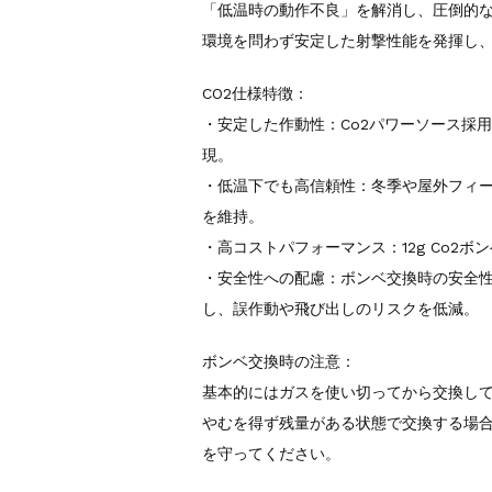
「低温時の動作不良」を解消し、圧倒的
環境を問わず安定した射撃性能を発揮し
CO2仕様特徴：
・安定した作動性：Co2パワーソース採
現。
・低温下でも高信頼性：冬季や屋外フィ
を維持。
・高コストパフォーマンス：12g Co2ボン
・安全性への配慮：ボンベ交換時の安全
し、誤作動や飛び出しのリスクを低減。
ボンベ交換時の注意：
基本的にはガスを使い切ってから交換し
やむを得ず残量がある状態で交換する場
を守ってください。