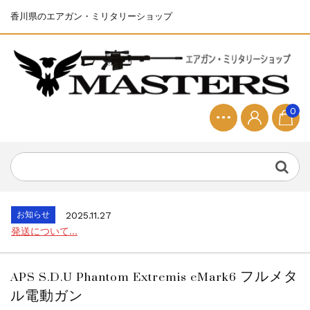
香川県のエアガン・ミリタリーショップ
0
お知らせ
2025.8.28
ちょっと面白い電動416修理...
お知らせ
2026.8.4
S&T SKS-45 調整...
お知らせ
2025.11.27
発送について...
お知らせ
2025.8.29
GMailご利用のお客様へ...
APS S.D.U Phantom Extremis eMark6 フルメタ
お知らせ
2025.8.28
ル電動ガン
ちょっと面白い電動416修理...