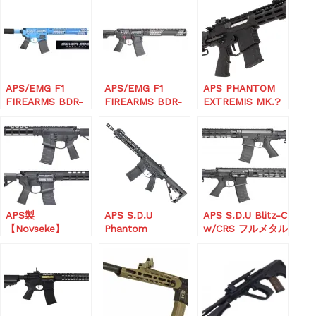
APS/EMG F1
APS/EMG F1
APS PHANTOM
FIREARMS BDR-
FIREARMS BDR-
EXTREMIS MK.?
15 3G TRON
15 3G RS-2
APS製
APS S.D.U
APS S.D.U Blitz-C
【Novseke】
Phantom
w/CRS フルメタル
Gen.4 電子トリガ
Extreme Mk9フル
電動ガン
ー
メタル電動ガン