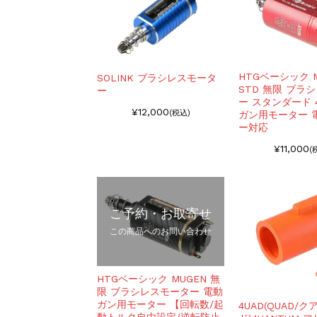
HTGベーシック M
SOLINK ブラシレスモータ
STD 無限 ブラ
ー
ー スタンダード 
¥12,000
(税込)
ガン用モーター 
ー対応
¥11,000
(
ご予約・お取寄せ
この商品へのお問い合わせ
HTGベーシック MUGEN 無
限 ブラシレスモーター 電動
ガン用モーター 【回転数/起
4UAD(QUAD/ク
動トルク自由設定/逆転防止