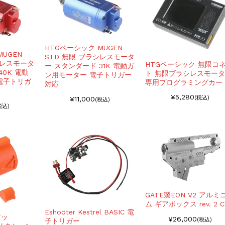
HTGベーシック MUGEN
UGEN
STD 無限 ブラシレスモータ
シレスモータ
HTGベーシック 無限コ
ー スタンダード 31K 電動ガ
40K 電動
ト 無限ブラシレスモー
ン用モーター 電子トリガー
電子トリガ
専用プログラミングカー
対応
¥5,280
(税込)
¥11,000
(税込)
税込)
GATE製EON V2 アルミ
ム ギアボックス rev. 2 C
Eshooter Kestrel BASIC 電
アッ
¥26,000
(税込)
子トリガー