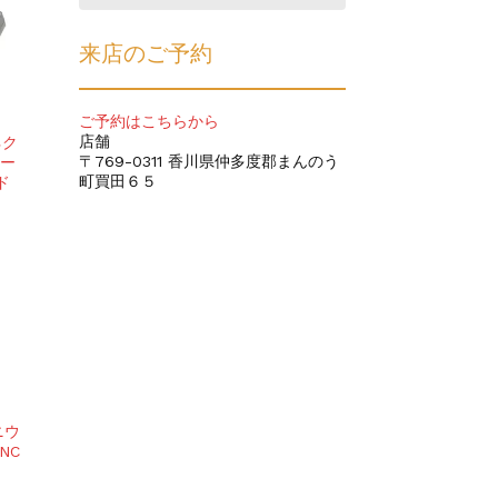
来店のご予約
ご予約はこちらから
店舗
ネク
〒769-0311 香川県仲多度郡まんのう
ター
町買田６５
ド
ニウ
NC