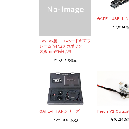
GATE USB-LI
¥7,504
(
LayLax製 EGハードギアフ
レーム(Ver.2メカボック
ス)6mm軸受け用
¥15,680
(税込)
GATE-TITANシリーズ
Perun V2 Optica
¥16,240
¥28,000
(
(税込)