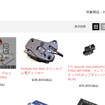
6修理
対象商品：2
表示切替
OUT
問い合わせ
TTI Airsoft SIG AIR(VFC
PERUN for M14 クリッカブ
P320 M17/M18 イン
ル電子トリガー
用 アルミ
ティTDCホップチャンバ
PRO
BLAC
¥28,600
(税込)
税込)
¥10,900
(税込)