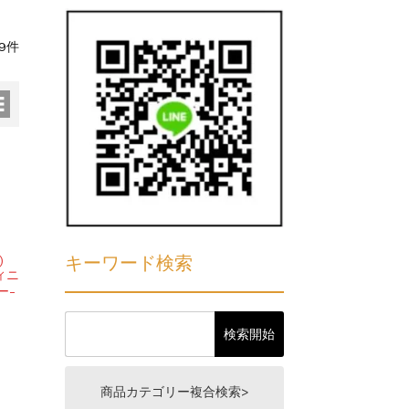
9件
キーワード検索
)
フィニ
ー-
商品カテゴリー複合検索>