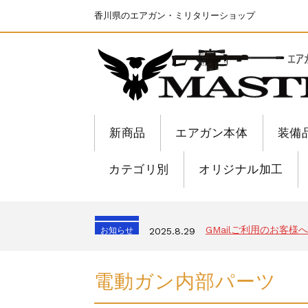
香川県のエアガン・ミリタリーショップ
新商品
エアガン本体
装備
カテゴリ別
オリジナル加工
ちょっと面白い電動41
お知らせ
2025.8.28
S&T SKS-45 調整
お知らせ
2026.8.4
発送について
お知らせ
2025.11.27
GMailご利用のお客様へ
お知らせ
2025.8.29
ちょっと面白い電動41
お知らせ
2025.8.28
S&T SKS-45 調整
お知らせ
2026.8.4
電動ガン内部パーツ
発送について
お知らせ
2025.11.27
GMailご利用のお客様へ
お知らせ
2025.8.29