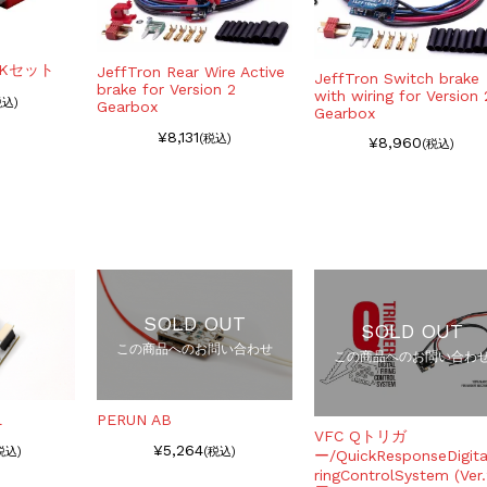
NKセット
JeffTron Rear Wire Active
JeffTron Switch brake
brake for Version 2
with wiring for Version 
税込)
Gearbox
Gearbox
¥8,131
(税込)
¥8,960
(税込)
SOLD OUT
SOLD OUT
この商品へのお問い合わせ
この商品へのお問い合わ
l
PERUN AB
VFC Qトリガ
¥5,264
税込)
(税込)
ー/QuickResponseDigita
ringControlSystem (Ver.