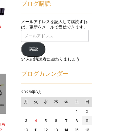
ブログ購読
メールアドレスを記入して購読すれ
2
ば、更新をメールで受信できます。
メ
ー
ル
ア
購読
ド
レ
34人の購読者に加わりましょう
ス
ブログカレンダー
2026年8月
せ
月
火
水
木
金
土
日
1
2
3
4
5
6
7
8
9
lFi
10
11
12
13
14
15
16
2