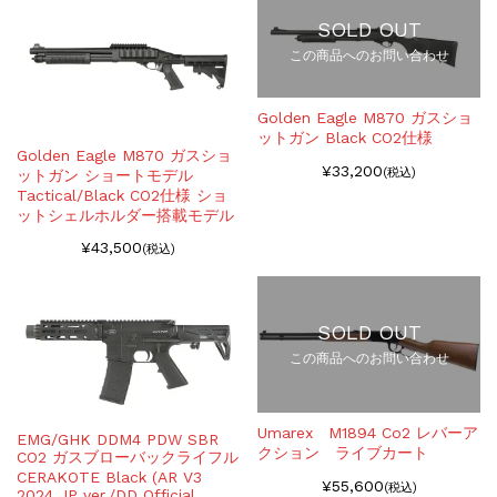
SOLD OUT
この商品へのお問い合わせ
Golden Eagle M870 ガスショ
ットガン Black CO2仕様
Golden Eagle M870 ガスショ
¥33,200
(税込)
ットガン ショートモデル
Tactical/Black CO2仕様 ショ
ットシェルホルダー搭載モデル
¥43,500
(税込)
SOLD OUT
この商品へのお問い合わせ
Umarex M1894 Co2 レバーア
EMG/GHK DDM4 PDW SBR
クション ライブカート
CO2 ガスブローバックライフル
CERAKOTE Black (AR V3
¥55,600
(税込)
2024 JP ver./DD Official