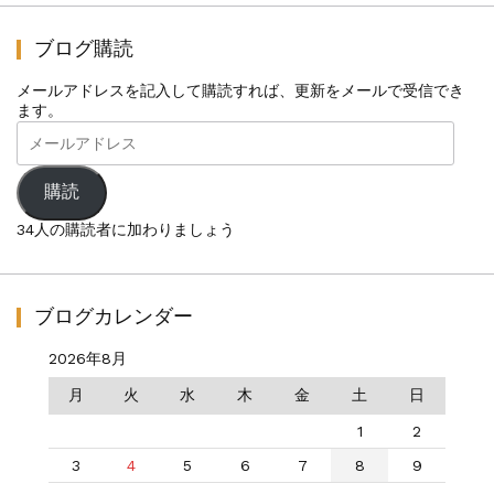
ブログ購読
メールアドレスを記入して購読すれば、更新をメールで受信でき
ます。
メ
ー
ル
ア
購読
ド
レ
34人の購読者に加わりましょう
ス
ブログカレンダー
2026年8月
月
火
水
木
金
土
日
1
2
3
4
5
6
7
8
9