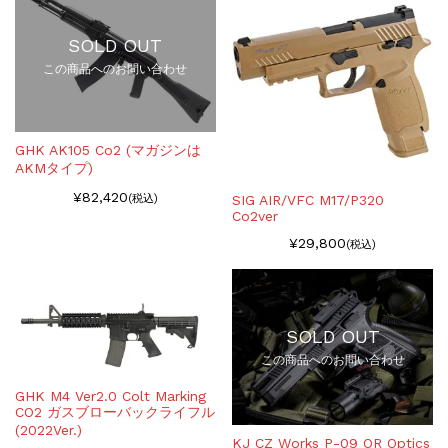
SOLD OUT
この商品へのお問い合わせ
GHK AK105 Co2 (マガジンは
AKMタイプ)
¥82,420
SIG AIR/VFC M17/P320
(税込)
Co2ver
¥29,800
(税込)
SOLD OUT
この商品へのお問い合わせ
GHK M4 Ver2.0 Colt Marking
CO2 ガスブローバックライフル
(2022Ver.)
KJ CZ Works P-09 OR Optics