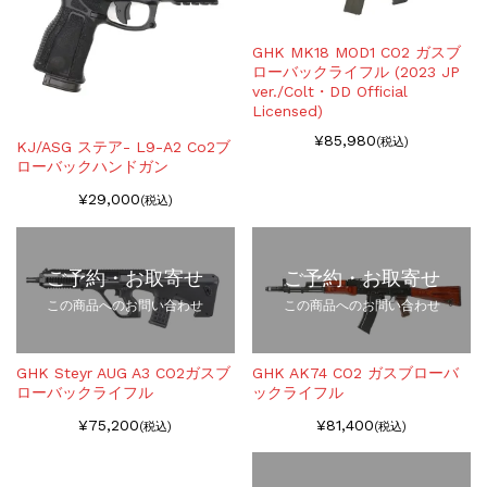
GHK MK18 MOD1 CO2 ガスブ
ローバックライフル (2023 JP
ver./Colt・DD Official
Licensed)
¥85,980
(税込)
KJ/ASG ステア- L9-A2 Co2ブ
ローバックハンドガン
¥29,000
(税込)
ご予約・お取寄せ
ご予約・お取寄せ
この商品へのお問い合わせ
この商品へのお問い合わせ
GHK Steyr AUG A3 CO2ガスブ
GHK AK74 CO2 ガスブローバ
ローバックライフル
ックライフル
¥75,200
¥81,400
(税込)
(税込)