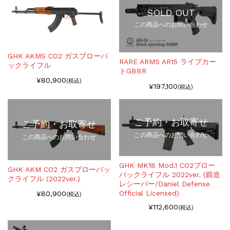
SOLD OUT
この商品へのお問い合わせ
GHK AKMS CO2 ガスブローバ
RARE ARMS AR15 ライブカー
ックライフル
トGBBR
¥80,900
(税込)
¥197,100
(税込)
ご予約・お取寄せ
ご予約・お取寄せ
この商品へのお問い合わせ
この商品へのお問い合わせ
GHK MK18 Mod.1 CO2ブロー
GHK AKM CO2 ガスブローバッ
バックライフル 2022ver. (鍛造
クライフル (2022ver.)
レシーバー/Daniel Defense
Official Licensed)
¥80,900
(税込)
¥112,600
(税込)