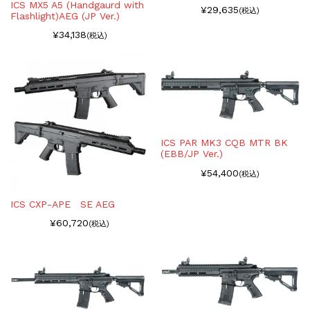
ICS MX5 A5 (Handgaurd with
¥29,635
(税込)
Flashlight)AEG (JP Ver.)
¥34,138
(税込)
ICS PAR MK3 CQB MTR BK
(EBB/JP Ver.)
¥54,400
(税込)
ICS CXP-APE SE AEG
¥60,720
(税込)