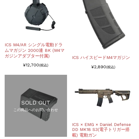
ICS M4/AR シングル電動ドラ
ムマガジン 2000連 BK (M4マ
ガジンアダプター付属)
ICS ハイスピードM4マガジン
¥12,700
(税込)
¥2,890
(税込)
SOLD OUT
この商品へのお問い合わせ
ICS × EMG × Daniel Defense
DD MK18 S3(電子トリガー搭
載) 電動ガン