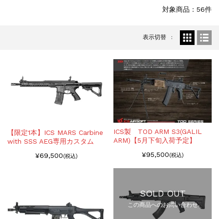
お知らせ
2025.8.29
対象商品：56件
GMailご利用のお客様へ...
お知らせ
2025.8.28
表示切替
ちょっと面白い電動416修理...
ICS製 TOD ARM S3(GALIL
【限定1本】ICS MARS Carbine
ARM)【5月下旬入荷予定】
with SSS AEG専用カスタム
¥95,500
¥69,500
(税込)
(税込)
SOLD OUT
この商品へのお問い合わせ