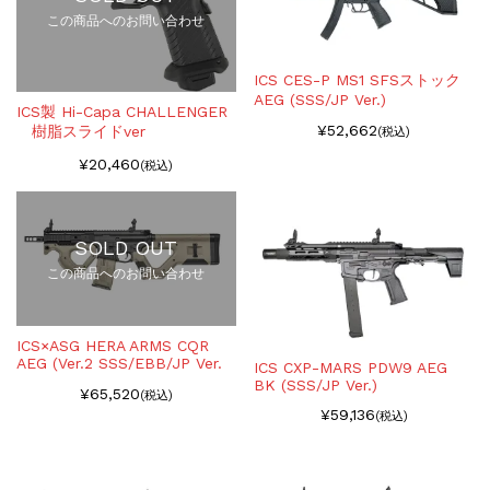
この商品へのお問い合わせ
ICS CES-P MS1 SFSストック
AEG (SSS/JP Ver.)
ICS製 Hi-Capa CHALLENGER
¥52,662
樹脂スライドver
(税込)
¥20,460
(税込)
SOLD OUT
この商品へのお問い合わせ
ICS×ASG HERA ARMS CQR
AEG (Ver.2 SSS/EBB/JP Ver.
ICS CXP-MARS PDW9 AEG
BK (SSS/JP Ver.)
¥65,520
(税込)
¥59,136
(税込)