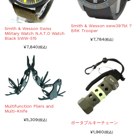
Smith & Wesson sww397bl ?
Smith & Wesson Swiss
BRK Trooper
Military Watch N.A.T.O Watch
Black SWW-515
¥7,784
(税込)
¥7,840
(税込)
Multifunction Pliers and
Multi-Knife
¥5,309
(税込)
ポータブルキーチェーン
¥1,960
(税込)