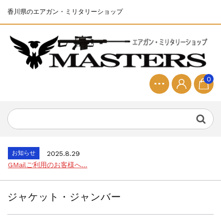
香川県のエアガン・ミリタリーショップ
0
お知らせ
2025.8.28
ちょっと面白い電動416修理...
お知らせ
2026.8.4
S&T SKS-45 調整...
お知らせ
2025.11.27
発送について...
お知らせ
2025.8.29
GMailご利用のお客様へ...
お知らせ
2025.8.28
ちょっと面白い電動416修理...
ジャケット・ジャンバー
お知らせ
2026.8.4
S&T SKS-45 調整...