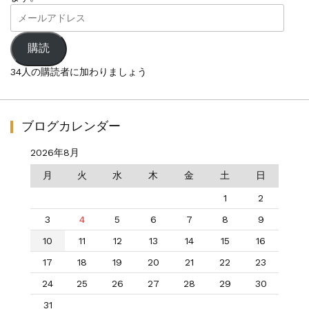
メ
ー
ル
ア
購読
ド
レ
34人の購読者に加わりましょう
ス
ブログカレンダー
2026年8月
月
火
水
木
金
土
日
1
2
3
4
5
6
7
8
9
10
11
12
13
14
15
16
17
18
19
20
21
22
23
24
25
26
27
28
29
30
31