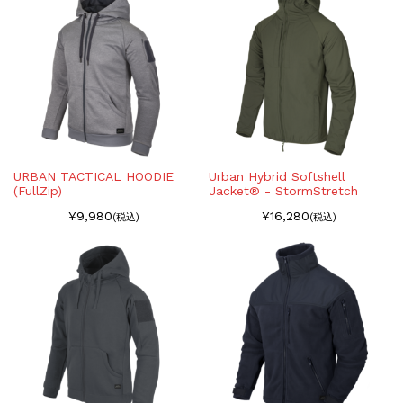
URBAN TACTICAL HOODIE
Urban Hybrid Softshell
(FullZip)
Jacket® - StormStretch
¥9,980
¥16,280
(税込)
(税込)