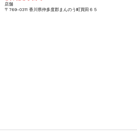
店舗
〒769-0311 香川県仲多度郡まんのう町買田６５