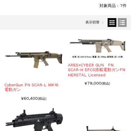
お知らせ
2026.8.4
対象商品：7件
S&T SKS-45 調整...
お知らせ
2025.11.27
表示切替
発送について...
お知らせ
2025.8.29
GMailご利用のお客様へ...
お知らせ
2025.8.28
ちょっと面白い電動416修理...
ARES×CYBER GUN FN
SCAR-H EFCS搭載電動ガンFN
HERSTAL Licensed
¥79,000
(税込)
CyberGun FN SCAR-L MK16
電動ガン
¥60,400
(税込)