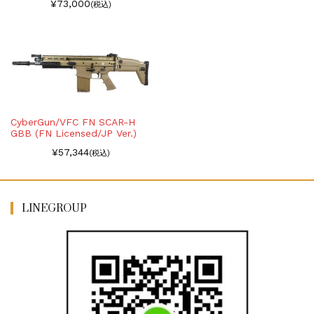
¥73,000
(税込)
CyberGun/VFC FN SCAR-H
GBB (FN Licensed/JP Ver.)
¥57,344
(税込)
LINEGROUP