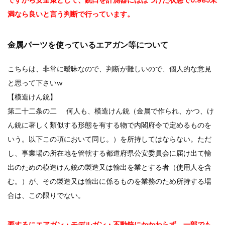
満なら良いと言う判断で行っています。
金属パーツを使っているエアガン等について
こちらは、非常に曖昧なので、判断が難しいので、個人的な意見
と思って下さいw
【模造けん銃】
第二十二条の二 何人も、模造けん銃（金属で作られ、かつ、け
ん銃に著しく類似する形態を有する物で内閣府令で定めるものを
いう。以下この項において同じ。）を所持してはならない。ただ
し、事業場の所在地を管轄する都道府県公安委員会に届け出て輸
出のための模造けん銃の製造又は輸出を業とする者（使用人を含
む。）が、その製造又は輸出に係るものを業務のため所持する場
合は、この限りでない。
要するにエアガン・モデルガン・不動銃にかかわらず、一部でも