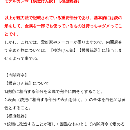
モデルガン⇒【模造けん銃】【模擬銃器】
以上が銃刀法で記載されている重要部分であり、基本的には銃の
形をして、金属を一部でも使っているものは持っちゃダメってこ
とです。
しかし、これでは、愛好家やメーカーが困りますので、内閣府令
で定めた物については、【模造けん銃】【模擬銃器】に該当しま
せんよって事でね。
【内閣府令】
【模造けん銃】について
1.銃腔に相当する部分を金属で完全に閉そくすること。
2.表面（銃把に相当する部分の表面を除く。）の全体を白色又は黄
色とすること。
【模擬銃器】
1.銃砲に改造することが著しく困難なものとして内閣府令で定める