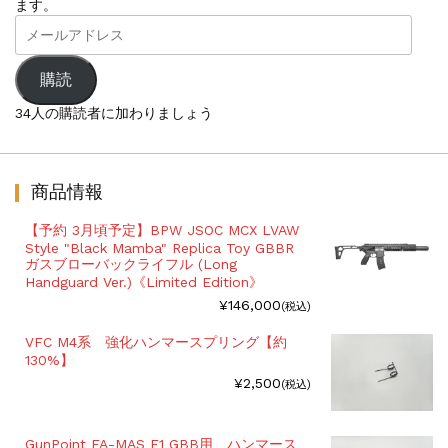
ます。
メ
ー
ル
ア
購読
ド
レ
34人の購読者に加わりましょう
ス
商品情報
【予約 3月頃予定】BPW JSOC MCX LVAW
Style "Black Mamba" Replica Toy GBBR
ガスブローバックライフル (Long
Handguard Ver.)《Limited Edition》
¥146,000
(税込)
VFC M4系 強化ハンマースプリング【約
130%】
¥2,500
(税込)
GunPoint FA-MAS F1 GBB用 ハンマース