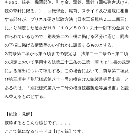
ものは、銃身、機関部体、引き金、撃鉄、撃針（回転弾倉式けん
銃の撃針に限る。）、回転弾倉、尾筒、スライド及び遊底に相当
する部分が、ブリネル硬さ試験方法（日本工業規格Ｚ二二四三）
により測定した硬さがＨＢ（１０／５００）九十一以下の金属で
作られているもので、別表第二の上欄に掲げる区分に応じ、同表
の下欄に掲げる構造等のいずれかに該当するものとする。
2.前条第二項から第五項までの規定は、法第二十二条の三第二項
の規定において準用する法第二十二条の二第一項 ただし書の規定
による届出について準用する。この場合において、前条第二項及
び第三項中「別記様式第八十一号の模造けん銃製造等届出書」と
あるのは、「別記様式第八十二号の模擬銃器製造等届出書」と読
み替えるものとする。
【結論・見解】
抜粋するとこんな感じです。。。。
ここで気になるワードは【けん銃】です。