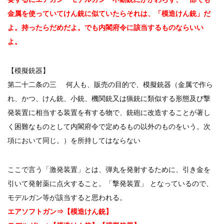
金属を使っていてけん銃に似ていたらそれは、「模造けん銃」だ
よ。持ったらだめだよ。でも内閣府令に該当するものならいい
よ。
【模擬銃器】
第二十二条の三 何人も、販売の目的で、模擬銃器（金属で作ら
れ、かつ、けん銃、小銃、機関銃又は猟銃に類似する形態及び撃
発装置に相当する装置を有する物で、銃砲に改造することが著し
く困難なものとして内閣府令で定めるもの以外のものをいう。次
項において同じ。）を所持してはならない
ここで言う「激発装置」とは、弾丸を発射するために、引き金を
引いて発射薬に点火すること。「撃発装置」 となっているので、
モデルガン等が該当すると思われる。
エアソフトガン⇒【模造けん銃】