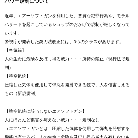
パワー規制について
お知らせ
2025.11.27
発送について...
近年、エアーソフトガンを利用した、悪質な犯罪行為や、モラル
お知らせ
2025.8.29
ハザードを起こしているショップのおかげで規制が厳しくなって
GMailご利用のお客様へ...
お知らせ
2025.8.28
います。
ちょっと面白い電動416修理...
警視庁が発表した銃刀法改正には、3つのクラスがあります。
【空気銃】
人の生命に危険を及ぼし得る威力・・・所持の禁止（現行法で規
制）
【準空気銃】
圧縮した気体を使用して弾丸を発射できる銃で、人を傷害しえる
もの（新規規制）
【準空気銃に該当しないエアソフトガン】
人にほとんど傷害を与えない威力・・・規制なし
（エアソフトガンとは、圧縮した気体を使用して弾丸を発射する
機能は有するが、人の生命に危険を及ぼし得る威力を有しないも