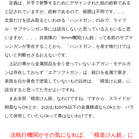
定義は、片手で射撃するためにデザインされた銃の総称である
と記されていますが、総称であるので、範囲は不明です。。。
文面だけを読み取るといわゆる「ハンドガン」のみで、ライフ
ル・サブマシンガン等には該当しないと思っている人もいると思
いますが、、、、自衛隊の「9mm機関けん銃」って名前のサブマ
シンガンが実在することから、「ハンドガン」を差す物だけでは
ないと判断せざるおえないです。
上記の事から金属部品を全く使っていないエアガン・モデルガ
ンは存在しておらず「エアソフトガン」は、銃口を金属で塞ぎ、
表面を白か黄色で塗装していないもの以外は、「模造けん銃」に
該当すると思ってた方がよいですね。
まあ全部「模造けん銃」なわけですね。ですから、スライドが
樹脂ならOKとか、おおむね50%以下の金属構成ならOkとか、バラ
して保管していたらOkって事はないわけです。
法執行機関がその気になれば、「模造けん銃」に