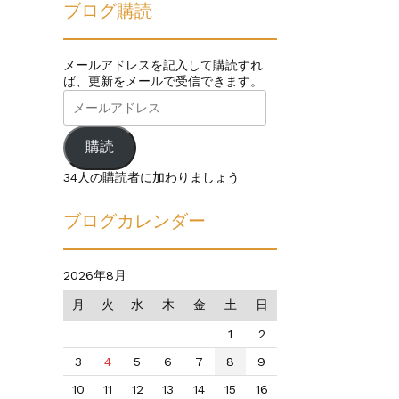
ブログ購読
メールアドレスを記入して購読すれ
ば、更新をメールで受信できます。
メ
ー
ル
ア
購読
ド
レ
34人の購読者に加わりましょう
ス
ブログカレンダー
2026年8月
月
火
水
木
金
土
日
1
2
3
4
5
6
7
8
9
10
11
12
13
14
15
16