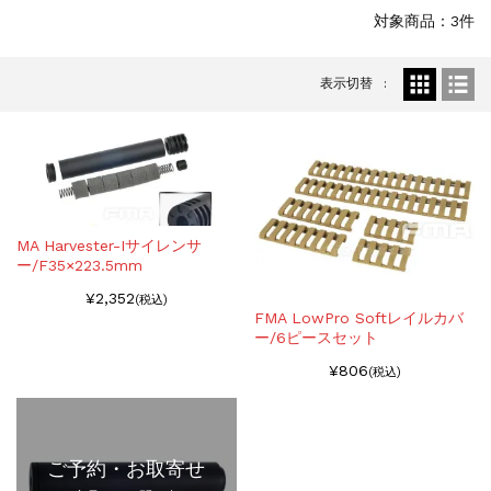
お知らせ
2026.8.4
対象商品：3件
S&T SKS-45 調整...
お知らせ
2025.11.27
表示切替
発送について...
お知らせ
2025.8.29
GMailご利用のお客様へ...
お知らせ
2025.8.28
ちょっと面白い電動416修理...
MA Harvester-Iサイレンサ
ー/F35×223.5mm
¥2,352
(税込)
FMA LowPro Softレイルカバ
ー/6ピースセット
¥806
(税込)
ご予約・お取寄せ