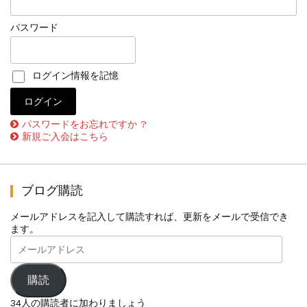
パスワード
ログイン情報を記憶
パスワードをお忘れですか ?
新規ご入会はこちら
ブログ購読
メールアドレスを記入して購読すれば、更新をメールで受信でき
ます。
メ
ー
ル
ア
購読
ド
レ
34人の購読者に加わりましょう