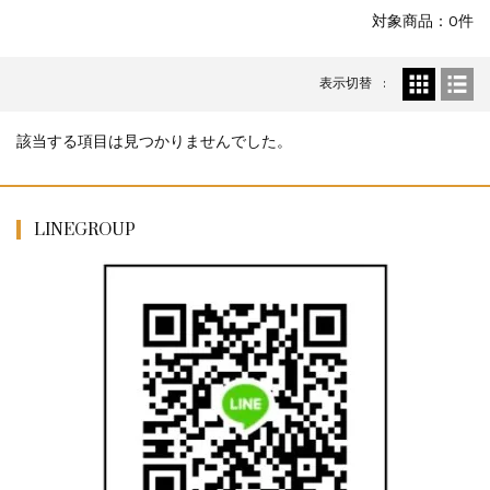
お知らせ
2026.8.4
対象商品：0件
S&T SKS-45 調整...
お知らせ
2025.11.27
表示切替
発送について...
お知らせ
2025.8.29
GMailご利用のお客様へ...
該当する項目は見つかりませんでした。
お知らせ
2025.8.28
ちょっと面白い電動416修理...
LINEGROUP