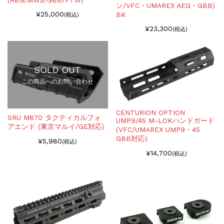
(AEG/MWS/GBB/PTW)
ン/VFC・UMAREX AEG・GBB)
¥25,000
BK
(税込)
¥23,300
(税込)
SOLD OUT
この商品へのお問い合わせ
CENTURION OPTION
SRU M870 タクティカルフォ
UMP9/45 M-LOKハンドガード
アエンド (東京マルイ/GE対応)
(VFC/UMAREX UMP9・45
GBB対応)
¥5,980
(税込)
¥14,700
(税込)