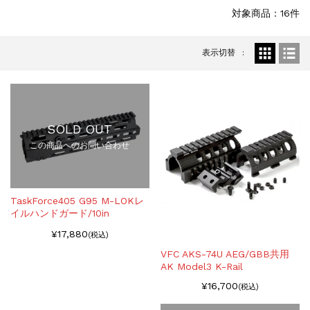
お知らせ
2025.11.27
対象商品：16件
発送について...
お知らせ
2025.8.29
表示切替
GMailご利用のお客様へ...
お知らせ
2025.8.28
ちょっと面白い電動416修理...
SOLD OUT
この商品へのお問い合わせ
TaskForce405 G95 M-LOKレ
イルハンドガード/10in
¥17,880
(税込)
VFC AKS-74U AEG/GBB共用
AK Model3 K-Rail
¥16,700
(税込)