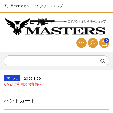
香川県のエアガン・ミリタリーショップ
0
お知らせ
2025.8.28
ちょっと面白い電動416修理...
お知らせ
2026.8.4
S&T SKS-45 調整...
お知らせ
2025.11.27
発送について...
お知らせ
2025.8.29
GMailご利用のお客様へ...
お知らせ
2025.8.28
ちょっと面白い電動416修理...
ハンドガード
お知らせ
2026.8.4
S&T SKS-45 調整...