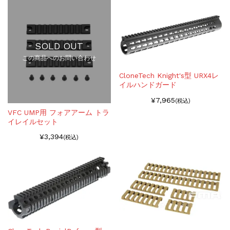
SOLD OUT
この商品へのお問い合わせ
CloneTech Knight's型 URX4レ
イルハンドガード
¥7,965
(税込)
VFC UMP用 フォアアーム トラ
イレイルセット
¥3,394
(税込)