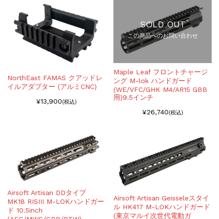
SOLD OUT
この商品へのお問い合わせ
Maple Leaf フロントチャージ
NorthEast FAMAS クアッドレ
ング M-lok ハンドガード
イルアダプター (アルミCNC)
(WE/VFC/GHK M4/AR15 GBB
用)9.5インチ
¥13,900
(税込)
¥26,740
(税込)
Airsoft Artisan DDタイプ
Airsoft Artisan Geisseleスタイ
MK18 RISIII M-LOKハンドガー
ル HK417 M-LOKハンドガード
ド 10.5inch
(東京マルイ次世代電動ガ