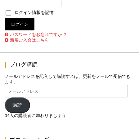
ログイン情報を記憶
パスワードをお忘れですか ?
新規ご入会はこちら
ブログ購読
メールアドレスを記入して購読すれば、更新をメールで受信でき
ます。
メ
ー
ル
ア
購読
ド
レ
34人の購読者に加わりましょう
ス