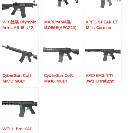
VFC社製 Olympic
MARUYAMA製
APFG SPEAR LT
Arms AR-15 ガス
ISO556(APC223)
13.1in Carbine
ブローバック(マガ
強化ハンマー搭載
GBB (Japan
ジン2本付き)
ver
Version)
CyberGun Colt
CyberGun Colt
VFC/EMG TTI
MK12 MOD1
MK18 MOD1
JW2 Ultralight
GBBR V2 (JPver.)
GBBR V2 (JPver.)
14.5in AEG (電動ガ
ンGATE Aster内
蔵)
WELL Pro KAC