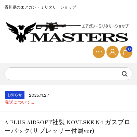
香川県のエアガン・ミリタリーショップ
0
お知らせ
2025.8.28
ちょっと面白い電動416修理...
お知らせ
2026.8.4
S&T SKS-45 調整...
お知らせ
2025.11.27
発送について...
お知らせ
2025.8.29
GMailご利用のお客様へ...
A-PLUS AIRSOFT社製 NOVESKE N4 ガスブロ
お知らせ
2025.8.28
ーバック(サプレッサー付属ver)
ちょっと面白い電動416修理...