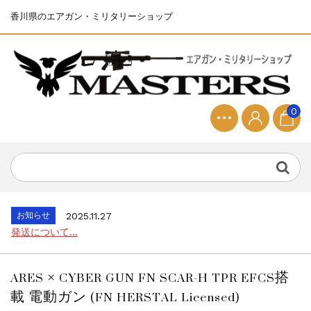
香川県のエアガン・ミリタリーショップ
0
お知らせ
2025.8.28
ちょっと面白い電動416修理...
お知らせ
2026.8.4
S&T SKS-45 調整...
お知らせ
2025.11.27
発送について...
お知らせ
2025.8.29
GMailご利用のお客様へ...
ARES × CYBER GUN FN SCAR-H TPR EFCS搭
お知らせ
2025.8.28
載 電動ガン (FN HERSTAL Licensed)
ちょっと面白い電動416修理...
お知らせ
2026.8.4