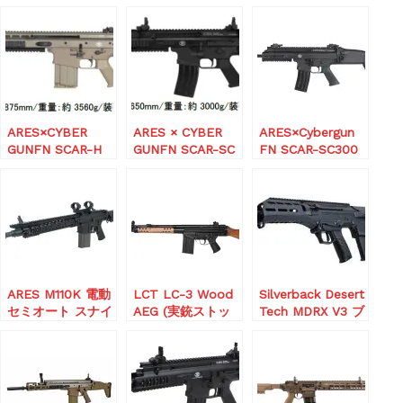
ARES×CYBER
ARES × CYBER
ARES×Cybergun
GUNFN SCAR-H
GUNFN SCAR-SC
FN SCAR-SC300
EFCS搭載電動ガン
EFCS搭載電動ガン
Black Out AEG【1
FN HERSTAL
FN HERSTAL
月入荷予定】
Licensed
LicensedBK
ARES M110K 電動
LCT LC-3 Wood
Silverback Desert
セミオート スナイ
AEG (実銃ストッ
Tech MDRX V3 ブ
パーライフル
ク/ハンドガード
ルパップ式 アサル
ver)
トライフル 電動ガ
ン
(OfficialLicense/J
P Ver.)