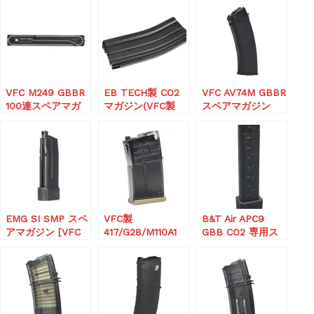
VFC M249 GBBR
EB TECH製 CO2
VFC AV74M GBBR
100連スペアマガ
マガジン(VFC製
スペアマガジン
ジン 3個セット
M4用)
(42連) BK
EMG SI SMP スペ
VFC製
B&T Air APC9
アマガジン [VFC
417/G28/M110A1
GBB CO2 専用ス
OEM]
用 20連マガジン
ペアマガジン (30
GBBR
連)