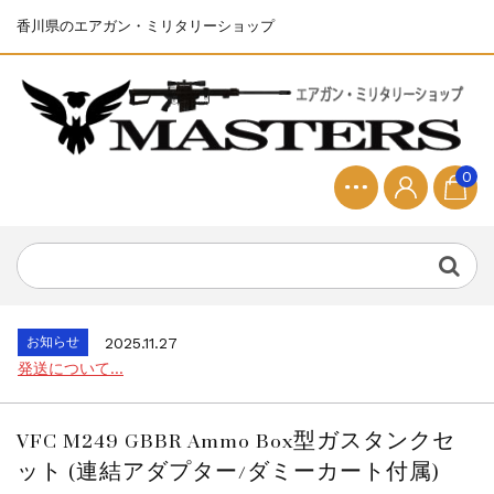
香川県のエアガン・ミリタリーショップ
0
お知らせ
2025.8.28
ちょっと面白い電動416修理...
お知らせ
2026.8.4
S&T SKS-45 調整...
お知らせ
2025.11.27
発送について...
お知らせ
2025.8.29
GMailご利用のお客様へ...
VFC M249 GBBR Ammo Box型ガスタンクセ
お知らせ
2025.8.28
ット (連結アダプター/ダミーカート付属)
ちょっと面白い電動416修理...