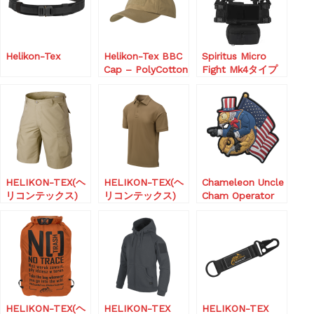
Helikon-Tex
Helikon-Tex BBC
Spiritus Micro
Cap – PolyCotton
Fight Mk4タイプ
Ripstop
チェストリグ
HELIKON-TEX(ヘ
HELIKON-TEX(ヘ
Chameleon Uncle
リコンテックス)
リコンテックス)
Cham Operator
BDU Shorts –
UTL Polo Shirt –
Patch – Green /
Cotton Ripstop
TopCool
Blue A
HELIKON-TEX(ヘ
HELIKON-TEX
HELIKON-TEX