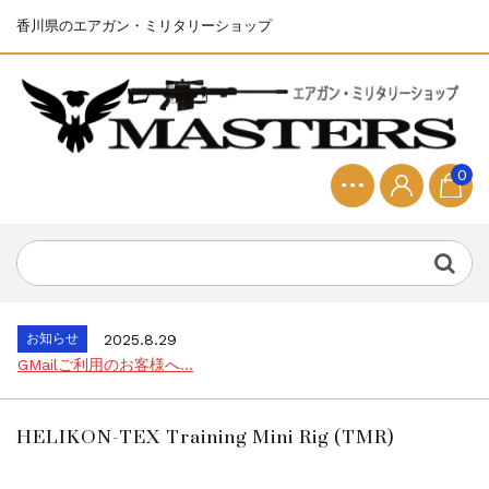
香川県のエアガン・ミリタリーショップ
0
お知らせ
2025.8.28
ちょっと面白い電動416修理...
お知らせ
2026.8.4
S&T SKS-45 調整...
お知らせ
2025.11.27
発送について...
お知らせ
2025.8.29
GMailご利用のお客様へ...
お知らせ
2025.8.28
ちょっと面白い電動416修理...
HELIKON-TEX Training Mini Rig (TMR)
お知らせ
2026.8.4
S&T SKS-45 調整...