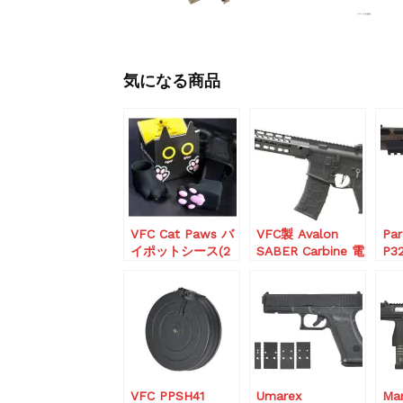
気になる商品
VFC Cat Paws バ
VFC製 Avalon
Pa
イポットシース(2
SABER Carbine 電
P3
個入り)
動ガン
GBB
(STD/JapanVersio
n)
VFC PPSH41
Umarex
Ma