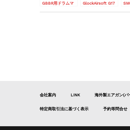
GBBR用ドラムマ
GlockAirsoft G17
SM
ガジン型ガスタン
Gen.5 MOS GBB
ver
ク
ハンドガン
会社案内
LINK
海外製エアガン(パ
特定商取引法に基づく表示
予約等問合せ