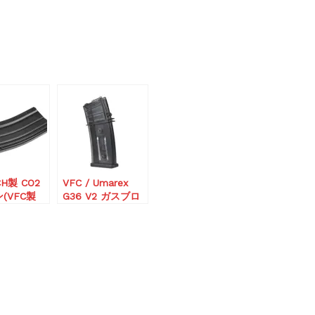
CH製 CO2
VFC / Umarex
(VFC製
G36 V2 ガスブロ
ーバック用 30連
V2 CO2 マガジン