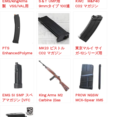
EMG/kingArms
S＆T UMP用
KWC M&P40
製 VSS/VAL用
9mmタイプ 100連
CO2 マガジン
120連スプリングマ
マガジン
15rounds
ガジン
PTS
MK23 ピストル
東京マルイ サイ
EnhancedPolyme
CO2 マガジン
ガ-12シリーズ用
rMagazine/EPM
90連 ロングスペ
E9 110連マガジン
アマガジン SAIGA
EMG SI SMP スペ
King Arms M2
PROW NGSW
アマガジン [VFC
Carbine (Gas
MCX-Spear XM5
OEM]
Blowback)カスタ
用 マガジン
ム