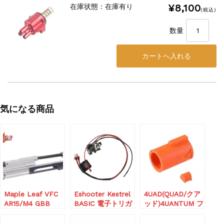
¥8,100
在庫状態 : 在庫有り
(税込)
数量
気になる商品
Maple Leaf VFC
Eshooter Kestrel
4UAD(QUAD/クア
AR15/M4 GBB
BASIC 電子トリガ
ッド)4UANTUM フ
HUMMINGBIRD シ
ー
リクション Pro ホ
ョートストローク
ップパッキン