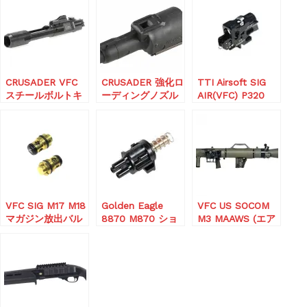
ボルトアッセンブ
リーキット
CRUSADER VFC
CRUSADER 強化ロ
TTI Airsoft SIG
スチールボルトキ
ーディングノズル
AIR(VFC) P320
ャリアー各種
セット (VFC
M17/M18 インフ
Glock N-PAS付き)
ィニティTDCホッ
プチャンバー-
BLAC
VFC SIG M17 M18
Golden Eagle
VFC US SOCOM
マガジン放出バル
8870 M870 ショ
M3 MAAWS (エア
ブ(改修版)
ットガン エアノ
ソフトランチャー)
ズル