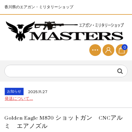
香川県のエアガン・ミリタリーショップ
0
お知らせ
2025.8.28
ちょっと面白い電動416修理...
お知らせ
2026.8.4
S&T SKS-45 調整...
お知らせ
2025.11.27
発送について...
お知らせ
2025.8.29
GMailご利用のお客様へ...
Golden Eagle M870 ショットガン CNCアル
お知らせ
2025.8.28
ミ エアノズル
ちょっと面白い電動416修理...