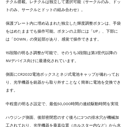
チクル搭載。レチクルは独立して選択可能（サークルのみ、ドッ
トのみ、サークルとドットの組み合わせ）。
保護プレート内に埋め込まれた独立した輝度調整ボタンは、手袋
をはめたままでも操作可能。ボタンの上部には「UP」、下部に
は「DOWN」の突起部があり、感覚で操作できます。
15段階の明るさ調整が可能で、そのうち3段階は第3世代以降の
NVデバイス向けに最適化されています。
側面にCR2032電池ボックスとネジ式電池キャップが備わってお
り、光学機器を銃器から取り外すことなく簡単に電池を交換でき
ます。
中程度の明るさ設定で、最低50,000時間の連続駆動時間を実現
ハウジング側面、後部密閉窓のすぐ後ろに2つの排水穴が機械加
工されており、光学機器を垂直位置（ホルスター内など）から水