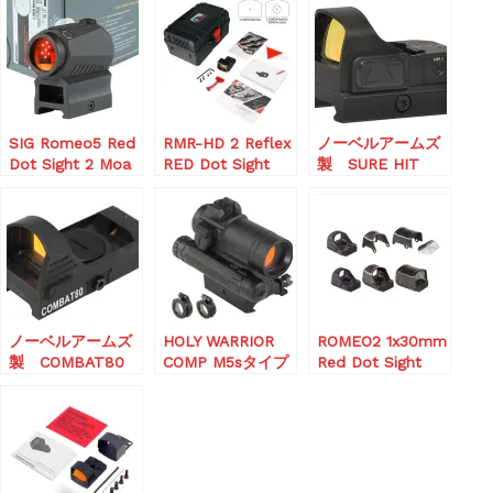
SIG Romeo5 Red
RMR-HD 2 Reflex
ノーベルアームズ
Dot Sight 2 Moa
RED Dot Sight
製 SURE HIT
1x20mm
MRS2
Compact
2024Ver.
ノーベルアームズ
HOLY WARRIOR
ROMEO2 1x30mm
製 COMBAT80
COMP M5sタイプ
Red Dot Sight
3MOA
ドットサイト