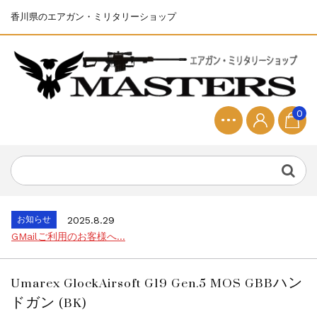
香川県のエアガン・ミリタリーショップ
0
お知らせ
2025.8.28
ちょっと面白い電動416修理...
お知らせ
2026.8.4
S&T SKS-45 調整...
お知らせ
2025.11.27
発送について...
お知らせ
2025.8.29
GMailご利用のお客様へ...
お知らせ
2025.8.28
ちょっと面白い電動416修理...
Umarex GlockAirsoft G19 Gen.5 MOS GBBハン
お知らせ
2026.8.4
ドガン (BK)
S&T SKS-45 調整...