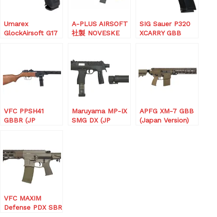
Umarex
A-PLUS AIRSOFT
SIG Sauer P320
GlockAirsoft G17
社製 NOVESKE
XCARRY GBB
Gen.5 GBBハンド
N4 ガスブローバ
Pistol
ガン
ック(サプレッサー
付属ver)
VFC PPSH41
Maruyama MP-IX
APFG XM-7 GBB
GBBR (JP
SMG DX (JP
(Japan Version)
version)
version)
Tan
VFC MAXIM
Defense PDX SBR
GBB (JPver./MD