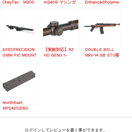
CheyTac M200
m240B マシンガ
EnhancedPolyme
リアルカートサプ
ン 電動ガン
rMagazine/EPM1
レッサー
RXバージョン 250
連マガジン (電動
M4用)
SPECPRECISION
【実銃対応】RZ
DOUBLE BELL
OMM PIC MOUNT
HD GEN3 1-
Mini-14 GB ETU搭
OPTIC MOUNT
10X24mm FFP
載 電動ガン フェ
MODULAR
LPVO スコープ
イクウッド【ホッ
プアーム交換済
み】
NorthEast
MP2A1/UZI50
SMG CO2 GBB ス
ペアマガジン
ログインしてレビューを書く事ができます。