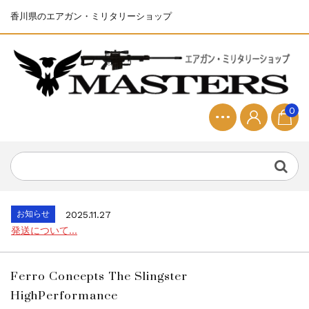
香川県のエアガン・ミリタリーショップ
0
お知らせ
2025.8.28
ちょっと面白い電動416修理...
お知らせ
2026.8.4
S&T SKS-45 調整...
お知らせ
2025.11.27
発送について...
お知らせ
2025.8.29
GMailご利用のお客様へ...
Ferro Concepts The Slingster
お知らせ
2025.8.28
HighPerformance
ちょっと面白い電動416修理...