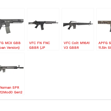
FG MCX GBB
VFC FN FNC
VFC Colt M16A1
APFG S
pan Version)
GBBR (JP
V3 GBBR
11.5in 
version)
(JPver./COLT
(刻印付
Licensed)
rksman SPR
12Mod0 Gen2
 (JP version)