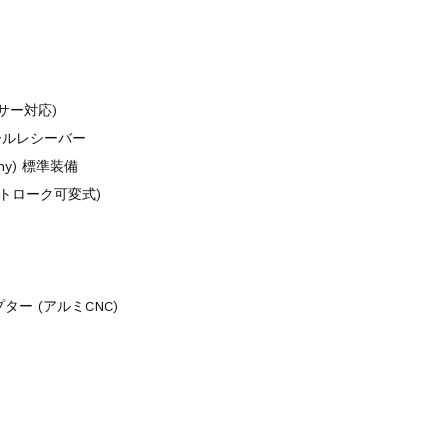
B
ーサー対応)
ールレシーバー
nny) 標準装備
ストローク可変式)
ー (アルミCNC)