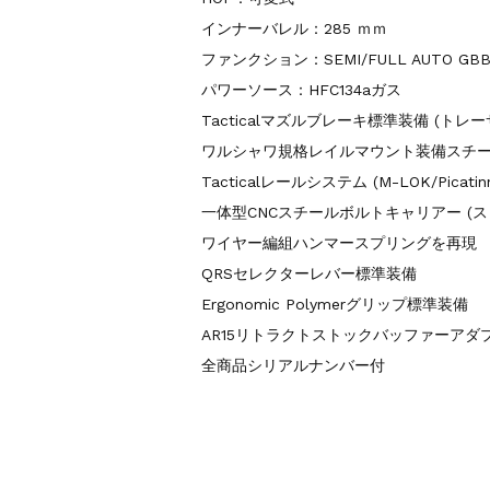
インナーバレル：285 ｍｍ
ファンクション：SEMI/FULL AUTO GB
パワーソース：HFC134aガス
Tacticalマズルブレーキ標準装備 (トレ
ワルシャワ規格レイルマウント装備スチ
Tacticalレールシステム (M-LOK/Picati
一体型CNCスチールボルトキャリアー (
ワイヤー編組ハンマースプリングを再現
QRSセレクターレバー標準装備
Ergonomic Polymerグリップ標準装備
AR15リトラクトストックバッファーアダプタ
全商品シリアルナンバー付