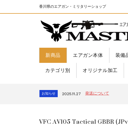
香川県のエアガン・ミリタリーショップ
新商品
エアガン本体
装備
カテゴリ別
オリジナル加工
ちょっと面白い電動41
お知らせ
2025.8.28
S&T SKS-45 調整
お知らせ
2026.8.4
発送について
お知らせ
2025.11.27
GMailご利用のお客様へ
お知らせ
2025.8.29
ちょっと面白い電動41
お知らせ
2025.8.28
VFC AV105 Tactical GBBR (JPv
S&T SKS-45 調整
お知らせ
2026.8.4
発送について
お知らせ
2025.11.27