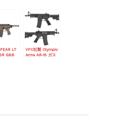
PEAR LT
VFC社製 Olympic
SBR GBB
Arms AR-15 ガス
き)
ブローバック(マガ
ジン2本付き)