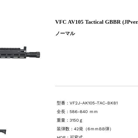
6修理
VFC AV105 Tactical GBBR (JPver
ノーマル
型番：VF2J-AK105-TAC-BK81
全長：586-840 ｍｍ
重量：3150ｇ
装弾数：42発（6ｍｍBB弾）
HOP：可変式