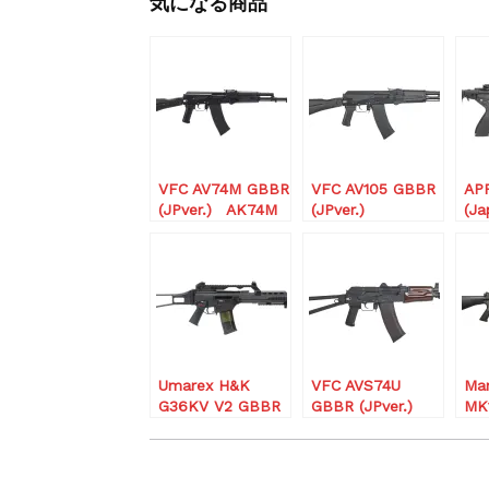
気になる商品
VFC AV74M GBBR
VFC AV105 GBBR
AP
(JPver.) AK74M
(JPver.)
(Ja
ガスプローバック
Umarex H&K
VFC AVS74U
Ma
G36KV V2 GBBR
GBBR (JPver.)
MK
(JPver./HK
GBB
Licensed)