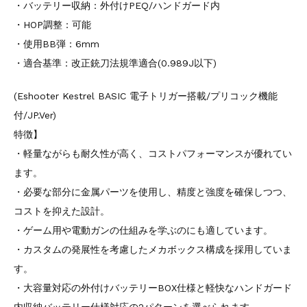
・バッテリー収納：外付けPEQ/ハンドガード内
・HOP調整：可能
・使用BB弾：6mm
・適合基準：改正銃刀法規準適合(0.989J以下)
(Eshooter Kestrel BASIC 電子トリガー搭載/プリコック機能
付/JP.Ver)
特徴】
・軽量ながらも耐久性が高く、コストパフォーマンスが優れてい
ます。
・必要な部分に金属パーツを使用し、精度と強度を確保しつつ、
コストを抑えた設計。
・ゲーム用や電動ガンの仕組みを学ぶのにも適しています。
・カスタムの発展性を考慮したメカボックス構成を採用していま
す。
・大容量対応の外付けバッテリーBOX仕様と軽快なハンドガード