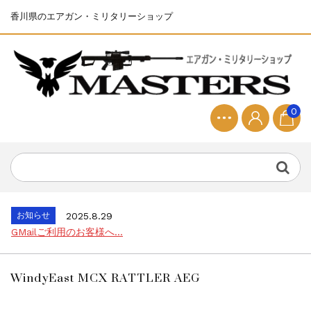
香川県のエアガン・ミリタリーショップ
0
お知らせ
2025.8.28
ちょっと面白い電動416修理...
お知らせ
2026.8.4
S&T SKS-45 調整...
お知らせ
2025.11.27
発送について...
お知らせ
2025.8.29
GMailご利用のお客様へ...
お知らせ
2025.8.28
ちょっと面白い電動416修理...
WindyEast MCX RATTLER AEG
お知らせ
2026.8.4
S&T SKS-45 調整...