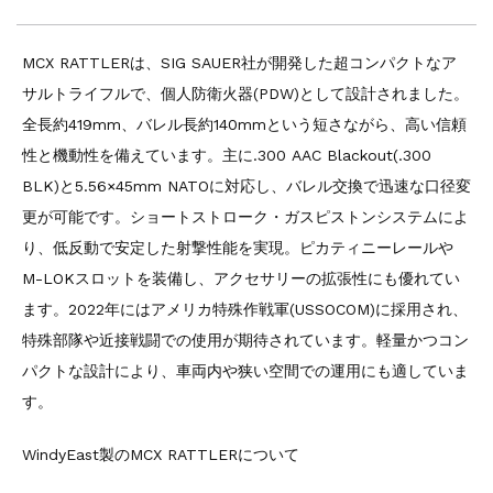
MCX RATTLERは、SIG SAUER社が開発した超コンパクトなア
サルトライフルで、個人防衛火器(PDW)として設計されました。
全長約419mm、バレル長約140mmという短さながら、高い信頼
性と機動性を備えています。主に.300 AAC Blackout(.300
BLK)と5.56×45mm NATOに対応し、バレル交換で迅速な口径変
更が可能です。ショートストローク・ガスピストンシステムによ
り、低反動で安定した射撃性能を実現。ピカティニーレールや
M-LOKスロットを装備し、アクセサリーの拡張性にも優れてい
ます。2022年にはアメリカ特殊作戦軍(USSOCOM)に採用され、
特殊部隊や近接戦闘での使用が期待されています。軽量かつコン
パクトな設計により、車両内や狭い空間での運用にも適していま
す。
WindyEast製のMCX RATTLERについて