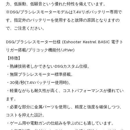
力、低振動、低騒音という優れた特性を備えています。
※DSG/ブラシレスモーターモデルは7.4Vリポバッテリー専用で
す。指定外のバッテリーを使用すると故障の原因となりますの
で、ご注意ください。
DSG/ブラシレスモーター仕様 (Eshooter Kestrel BASIC 電子ト
リガー搭載/プリコック機能付/JP.Ver)
【特徴】
・熟練技術者しかできないDSGカスタム仕様。
・無限ブラシレスモーター標準搭載。
・30発/秒(7.4Vバッテリー使用時)。
・軽量ながらも耐久性が高く、コストパフォーマンスが優れてい
ます。
・必要な部分に金属パーツを使用し、精度と強度を確保しつつ、
コストを抑えた設計。
・ゲーム用や電動ガンの仕組みを学ぶのにも適しています。