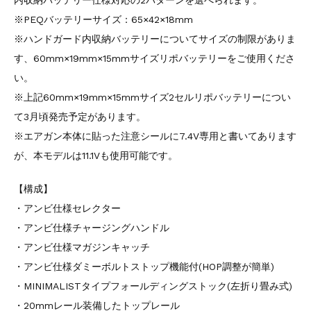
内収納バッテリー仕様対応の2パターンを選べられます。
※PEQバッテリーサイズ：65×42×18mm
※ハンドガード内収納バッテリーについてサイズの制限がありま
す、60mm×19mm×15mmサイズリポバッテリーをご使用くださ
い。
※上記60mm×19mm×15mmサイズ2セルリポバッテリーについ
て3月頃発売予定があります。
※エアガン本体に貼った注意シールに7.4V専用と書いてあります
が、本モデルは11.1Vも使用可能です。
【構成】
・アンビ仕様セレクター
・アンビ仕様チャージングハンドル
・アンビ仕様マガジンキャッチ
・アンビ仕様ダミーボルトストップ機能付(HOP調整が簡単)
・MINIMALISTタイプフォールディングストック(左折り畳み式)
・20mmレール装備したトップレール