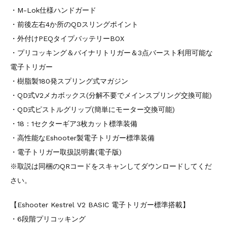
・M-Lok仕様ハンドガード
・前後左右4か所のQDスリングポイント
・外付けPEQタイプバッテリーBOX
・プリコッキング＆バイナリトリガー＆3点バースト利用可能な
電子トリガー
・樹脂製180発スプリング式マガジン
・QD式V2メカボックス(分解不要でメインスプリング交換可能)
・QD式ピストルグリップ(簡単にモーター交換可能)
・18：1セクターギア3枚カット標準装備
・高性能なEshooter製電子トリガー標準装備
・電子トリガー取扱説明書(電子版)
※取説は同梱のQRコードをスキャンしてダウンロードしてくだ
さい。
【Eshooter Kestrel V2 BASIC 電子トリガー標準搭載】
・6段階プリコッキング