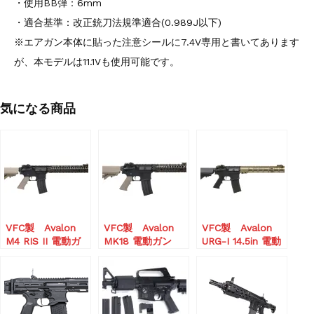
・使用BB弾：6mm
・適合基準：改正銃刀法規準適合(0.989J以下)
※エアガン本体に貼った注意シールに7.4V専用と書いてあります
が、本モデルは11.1Vも使用可能です。
気になる商品
VFC製 Avalon
VFC製 Avalon
VFC製 Avalon
M4 RIS II 電動ガ
MK18 電動ガン
URG-I 14.5in 電動
ン
(STD/JapanVersio
ガン
(STD/JapanVersio
n)
(STD/JapanVersio
n)
n)