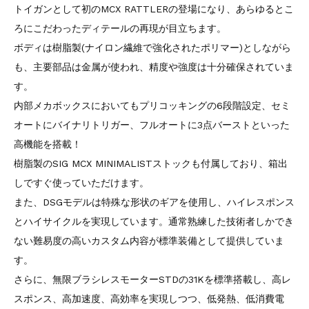
トイガンとして初のMCX RATTLERの登場になり、あらゆるとこ
ろにこだわったディテールの再現が目立ちます。
ボディは樹脂製(ナイロン繊維で強化されたポリマー)としながら
も、主要部品は金属が使われ、精度や強度は十分確保されていま
す。
内部メカボックスにおいてもプリコッキングの6段階設定、セミ
オートにバイナリトリガー、フルオートに3点バーストといった
高機能を搭載！
樹脂製のSIG MCX MINIMALISTストックも付属しており、箱出
しですぐ使っていただけます。
また、DSGモデルは特殊な形状のギアを使用し、ハイレスポンス
とハイサイクルを実現しています。通常熟練した技術者しかでき
ない難易度の高いカスタム内容が標準装備として提供していま
す。
さらに、無限ブラシレスモーターSTDの31Kを標準搭載し、高レ
スポンス、高加速度、高効率を実現しつつ、低発熱、低消費電