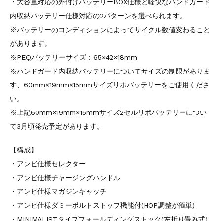
・大容量対応の外付けバッテリーBOX仕様と軽快なハンドガード
内収納バッテリー仕様対応の2パターンを選べられます。
※バッテリーのコンディションによってサイクル数値変わること
があります。
※PEQバッテリーサイズ：65×42×18mm
※ハンドガード内収納バッテリーについてサイズの制限がありま
す、60mm×19mm×15mmサイズリポバッテリーをご使用くださ
い。
※上記60mm×19mm×15mmサイズ2セルリポバッテリーについ
て3月頃発売予定があります。
【構成】
・アンビ仕様セレクター
・アンビ仕様チャージングハンドル
・アンビ仕様マガジンキャッチ
・アンビ仕様ダミーボルトストップ機能付(HOP調整が簡単)
・MINIMALISTタイプフォールディングストック(左折り畳み式)