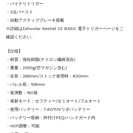
・バイナリトリガー
・3点バースト
・自動アクティブブレーキ搭載
※詳細はEshooter Kestrel V2 BASIC 電子トリガーページをご
確認ください。
【仕様】
・材質：強化樹脂(ナイロン繊維混合)
・重量：2050g(空マガジン含む)
・全長：395mm/ストック使用時：600mm
・バレル長：156mm
・装弾数：180発
・発射モード：セフティー/セミオート/フルオート
・使用バッテリー：7.4V/11.1Vリポバッテリー
・バッテリー収納：外付けPEQ/ハンドガード内
・HOP調整：可能