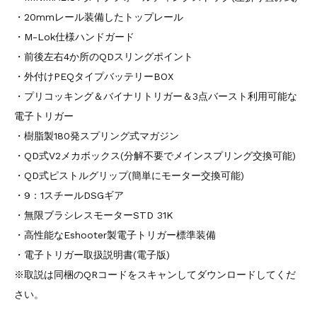
・20mmレール装備したトップレール
・M-Lok仕様ハンドガード
・前後左右4か所のQDスリングポイント
・外付けPEQタイプバッテリーBOX
・プリコッキング＆バイナリトリガー＆3点バースト利用可能な
電子トリガー
・樹脂製180発スプリング式マガジン
・QD式V2メカボックス(分解不要でメインスプリング交換可能)
・QD式ピストルグリップ(簡単にモーター交換可能)
・9：1スチールDSGギア
・無限ブラシレスモーターSTD 31K
・高性能なEshooter製電子トリガー標準装備
・電子トリガー取扱説明書(電子版)
※取説は同梱のQRコードをスキャンしてダウンロードしてくだ
さい。