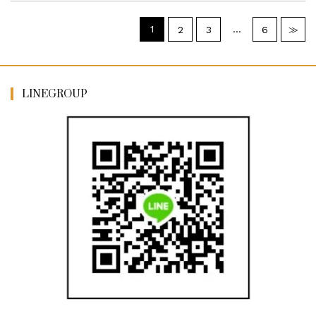
1
…
2
3
6
≫
LINEGROUP