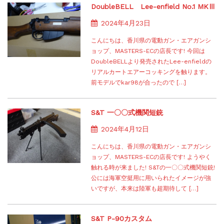
DoubleBELL Lee-enfield No.1 MKⅢ
2024年4月23日
こんにちは、香川県の電動ガン・エアガンシ
ョップ、MASTERS-ECの店長です! 今回は
DoubleBELLより発売されたLee-enfieldの
リアルカートエアーコッキングを触ります。
前モデルでkar98が合ったので […]
S&T 一〇〇式機関短銃
2024年4月12日
こんにちは、香川県の電動ガン・エアガンシ
ョップ、MASTERS-ECの店長です! ようやく
触れる時が来ました! S&Tの一〇〇式機関短銃!
公には海軍空挺用に用いられたイメージが強
いですが、本来は陸軍も超期待して […]
S&T P-90カスタム