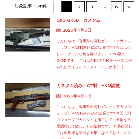
お知らせ
2025.8.29
対象記事：341件
1
…
2
3
6
≫
GMailご利用のお客様へ...
お知らせ
2025.8.28
G&G GK5D カスタム
ちょっと面白い電動416修理...
2026年4月6日
こんにちは、香川県の電動ガン・エアガンシ
ョップ、MASTERS-ECの店長です! 今回は少
しマニアックな銃を弄ります。 G&G製の
GK5Dです。 これはFN社のFNCをベースに作
られたライフルで、スエーデンが使 […]
カスタム済み LCT製 AKM調整
2026年4月6日
こんにちは、香川県の電動ガン・エアガンシ
ョップ、MASTERS-ECの店長です! 今回は別
のショップでカスタムを施工している物を再
度調整して欲しいとの依頼です。 外装に関し
ては使用感を演出する形になっており、グリ