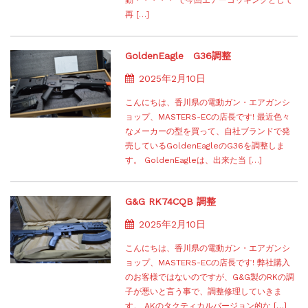
動・・・・・ で今回エアーコッキングとして
再 […]
GoldenEagle G36調整
2025年2月10日
こんにちは、香川県の電動ガン・エアガンシ
ョップ、MASTERS-ECの店長です! 最近色々
なメーカーの型を買って、自社ブランドで発
売しているGoldenEagleのG36を調整しま
す。 GoldenEagleは、出来た当 […]
G&G RK74CQB 調整
2025年2月10日
こんにちは、香川県の電動ガン・エアガンシ
ョップ、MASTERS-ECの店長です! 弊社購入
のお客様ではないのですが、G&G製のRKの調
子が悪いと言う事で、調整修理していきま
す。 AKのタクティカルバージョン的な […]