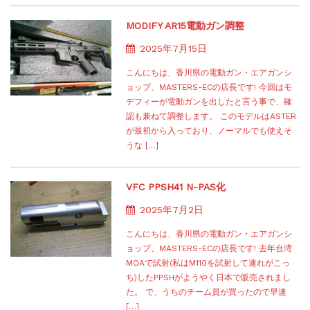
MODIFY AR15電動ガン調整
2025年7月15日
こんにちは、香川県の電動ガン・エアガンシ
ョップ、MASTERS-ECの店長です! 今回はモ
デフィーが電動ガンを出したと言う事で、確
認も兼ねて調整します。 このモデルはASTER
が最初から入っており、ノーマルでも使えそ
うな […]
VFC PPSH41 N-PAS化
2025年7月2日
こんにちは、香川県の電動ガン・エアガンシ
ョップ、MASTERS-ECの店長です! 去年台湾
MOAで試射(私はM110を試射して連れがこっ
ち)したPPSHがようやく日本で販売されまし
た。 で、うちのチーム員が買ったので早速
[…]