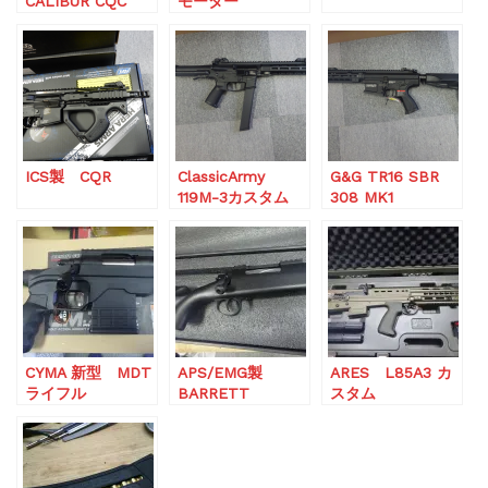
CALIBUR CQC
モーター
AEGレビュー!!
ICS製 CQR
ClassicArmy
G&G TR16 SBR
119M-3カスタム
308 MK1
CYMA 新型 MDT
APS/EMG製
ARES L85A3 カ
ライフル
BARRETT
スタム
FIELDCRAFT