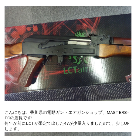
お知らせ
2025.8.28
ちょっと面白い電動416修理...
お知らせ
2026.8.4
S&T SKS-45 調整...
お知らせ
2025.11.27
発送について...
お知らせ
2025.8.29
GMailご利用のお客様へ...
お知らせ
2025.8.28
ちょっと面白い電動416修理...
こんにちは、香川県の電動ガン・エアガンショップ、MASTERS-
ECの店長です!
何年か前にLCTが限定で出した47が少量入りましたので、少しUP
します。