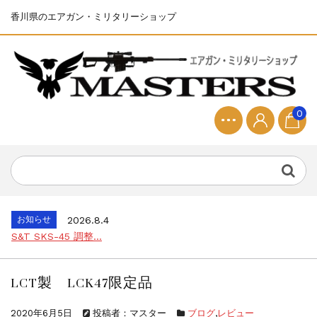
香川県のエアガン・ミリタリーショップ
0
お知らせ
2025.8.28
ちょっと面白い電動416修理...
お知らせ
2026.8.4
S&T SKS-45 調整...
お知らせ
2025.11.27
発送について...
LCT製 LCK47限定品
お知らせ
2025.8.29
GMailご利用のお客様へ...
2020年6月5日
投稿者：マスター
ブログ
,
レビュー