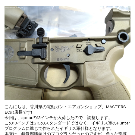
お知らせ
2025.8.28
ちょっと面白い電動416修理...
お知らせ
2026.8.4
S&T SKS-45 調整...
お知らせ
2025.11.27
発送について...
お知らせ
2025.8.29
GMailご利用のお客様へ...
お知らせ
2025.8.28
ちょっと面白い電動416修理...
こんにちは、香川県の電動ガン・エアガンショップ、MASTERS-
ECの店長です!
今回は、spearの13インチが入荷したので、調整します。
この13インチはSIGのスタンダードではなく、イギリス軍のHunter
プログラムに準じて作られたイギリス軍仕様となります。
本来は、特殊部隊向けのプログラムだったのですが、色々な部隊