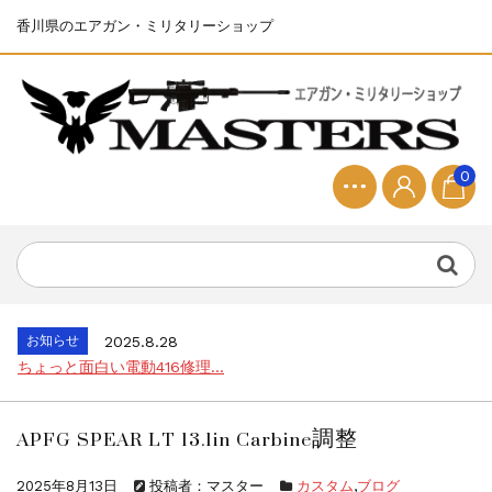
香川県のエアガン・ミリタリーショップ
0
お知らせ
2025.8.28
ちょっと面白い電動416修理...
お知らせ
2026.8.4
S&T SKS-45 調整...
お知らせ
2025.11.27
発送について...
APFG SPEAR LT 13.1in Carbine調整
お知らせ
2025.8.29
GMailご利用のお客様へ...
2025年8月13日
投稿者：マスター
カスタム
,
ブログ