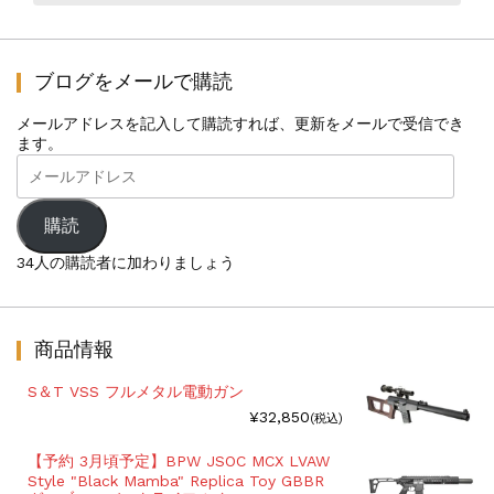
ブログをメールで購読
メールアドレスを記入して購読すれば、更新をメールで受信でき
ます。
メ
ー
ル
ア
購読
ド
レ
34人の購読者に加わりましょう
ス
商品情報
S＆T VSS フルメタル電動ガン
¥32,850
(税込)
【予約 3月頃予定】BPW JSOC MCX LVAW
Style "Black Mamba" Replica Toy GBBR