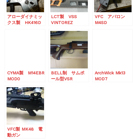
アローダイナミッ
LCT製 VSS
VFC アバロン
クス製 HK416D
VINTOREZ
M4SD
修理
CYMA製 M14EBR
BELL制 サムポ
ArchWick Mk13
MOD0
ール型VSR
MOD7
VFC製 MK48 電
動ガン